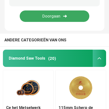
Hoekmolen Tool
Het Beetje van de legeringsboor
ANDERE CATEGORIEËN VAN ONS
Het Blad van de legeringszaag
Diamond Saw Tools
(20)
Ce het Metselwerk
115mm Scherp de