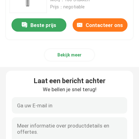
Prijs：negotiable
Diamond Drill Core Bit
Beste prijs
Contacteer ons
Diamond Grinding Wheel
Bekijk meer
diamant oppoetsend stootkussen
het wiel van de diamantkop
Laat een bericht achter
We bellen je snel terug!
Diamond Router Bit
Diamond Engraving Bit
Oscillerend Zaagblad