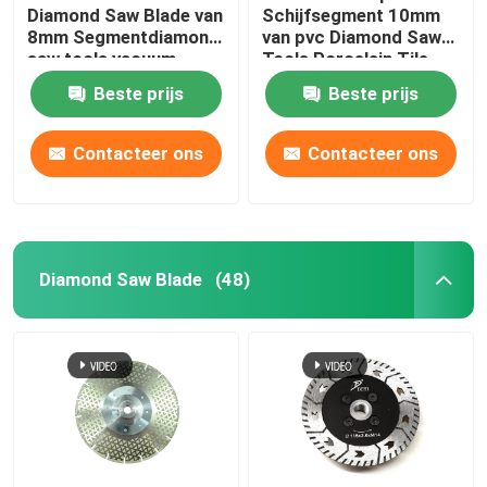
Diamond Saw Blade van
Schijfsegment 10mm
8mm Segmentdiamond
van pvc Diamond Saw
saw tools vacuum
Tools Porcelain Tile
brazed
Beste prijs
Beste prijs
Contacteer ons
Contacteer ons
Diamond Saw Blade
(48)