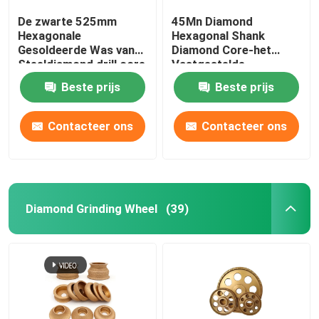
De zwarte 525mm
45Mn Diamond
Hexagonale
Hexagonal Shank
Gesoldeerde Was van
Diamond Core-het
Steeldiamond drill core
Vastgestelde
bit cooling
Gesoldeerde Vacuüm
Beste prijs
Beste prijs
van het Boorbeetje
Contacteer ons
Contacteer ons
Diamond Grinding Wheel
(39)