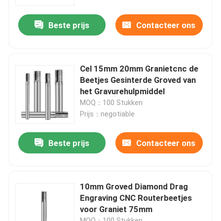
Beste prijs
Contacteer ons
Fabrieksreis
Kwaliteitscontrole
Cel 15mm 20mm Granietcnc de
Beetjes Gesinterde Groved van
Contacteer ons
het Gravurehulpmiddel
MOQ：100 Stukken
Prijs：negotiable
Nieuws
Beste prijs
Contacteer ons
Gevallen
Diamond Saw Tools
10mm Groved Diamond Drag
Engraving CNC Routerbeetjes
voor Graniet 75mm
Diamond Saw Blade
MOQ：100 Stukken